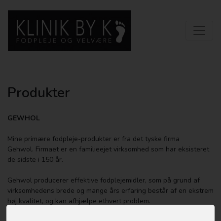
Produkter
GEWHOL
Mine primære fodpleje-produkter er fra det tyske firma
Gehwol. Firmaet er en familieejet virksomhed som har eksisteret
de sidste i 150 år.
Gehwol producerer effektive fodplejemidler, som på grund af
virksomhedens brede og mange års erfaring består af en ekstrem
høj kvalitet, og kan afhjælpe ethvert problem.