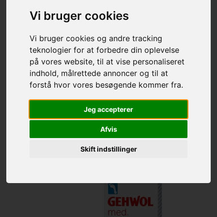
I klinikken kan du se et udvalg af de bedste og mest brugte
produkter, som jeg selv bruger samt sælger i fodklinikken.
Vi bruger cookies
AFLASTNINGER
Vi bruger cookies og andre tracking
Der findes en del aflastninger i klinikken, jeg vejleder og rådgiver
teknologier for at forbedre din oplevelse
dig under behandling, hvad der vil være det bedste for dine
på vores website, til at vise personaliseret
fødder.
indhold, målrettede annoncer og til at
ANDRE PRODUKTER
forstå hvor vores besøgende kommer fra.
Det sker at jeg har taget forskellige afprøvede produkter i
klinikken som jeg kun har i et begrænset parti.
Jeg accepterer
Hold øje med min facebook side KLINIK BY K for nærmere info.
Afvis
Skift indstillinger